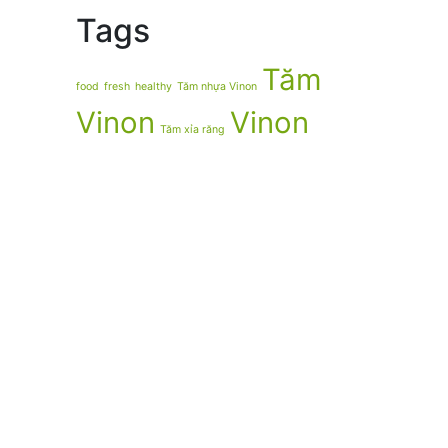
Tags
Tăm
food
fresh
healthy
Tăm nhựa Vinon
Vinon
Vinon
Tăm xỉa răng