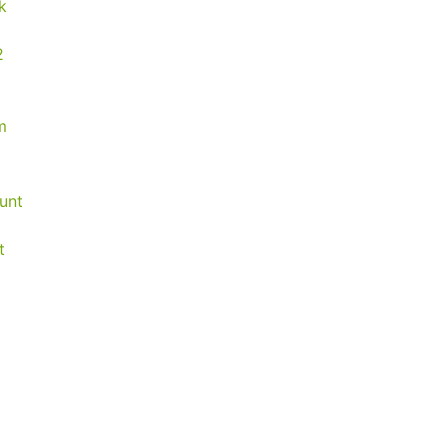
k
1
2
m
unt
t