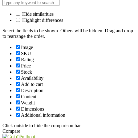
Hide similarities
Highlight differences
Select the fields to be shown. Others will be hidden. Drag and drop
to rearrange the order.
Image
SKU
Rating
Price
Stock
Availability
Add to cart
Description
Content
Weight
Dimensions
Additional information
Click outside to hide the comparison bar
Compare